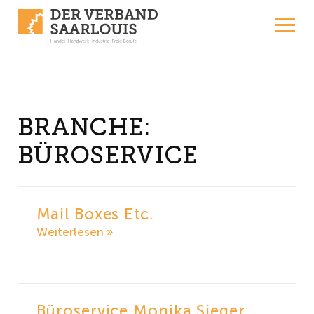
Skip to content
BRANCHE:
BÜROSERVICE
Mail Boxes Etc.
Weiterlesen »
Büroservice Monika Sieger