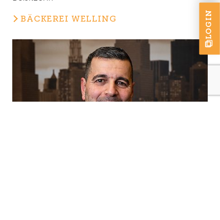
LOGIN
BÄCKEREI WELLING
Djam Djoudi
Beisitzer
Praxis Djam Djoudi und Peter Salm