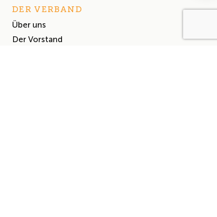
DER VERBAND
Über uns
Der Vorstand
Satzung
AKTUELLES
Aktuelles
Events & Termine
Presse
MITGLIEDSCHAFT
Mitglied werden
Mitgliederliste