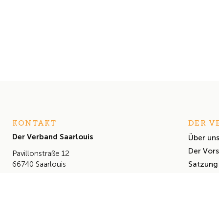
KONTAKT
DER V
Der Verband Saarlouis
Über un
Der Vor
Pavillonstraße 12
Satzung
66740 Saarlouis
+49 (0) 6831 460 614
info@derverbandsaarlouis.de