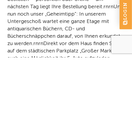
LOGIN
nächsten Tag liegt Ihre Bestellung bereit.rnrnUnd
nun noch unser „Geheimtipp“: In unserem
Untergeschoß wartet eine ganze Etage mit
antiquarischen Büchern, CD- und
Bücherschnäppchen darauf, von Ihnen erkundet
zu werden.rnrnDirekt vor dem Haus finden Sie
auf dem städtischen Parkplatz „Großer Markt“
auch eine Möglichkeit ihr E-Auto aufzuladen.
Contact
Dörte Heinrich
Großer Markt 2
66740 Saarlouis
06831 500760