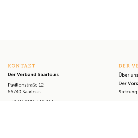
KONTAKT
DER V
Der Verband Saarlouis
Über un
Der Vor
Pavillonstraße 12
Satzung
66740 Saarlouis
+49 (0) 6831 460 614
info@derverbandsaarlouis.de