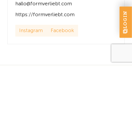
hallo@formverliebt.com
LOGIN
https://formverliebt.com
Instagram
Facebook
KONTAKT
Der Verband Saarlouis
Pavillonstraße 12
66740 Saarlouis
+49 (0) 6831 460 614