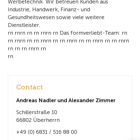
Werbetechnik. Wir betreuen Kunden aus
Industrie, Handwerk, Finanz- und
Gesundheitswesen sowie viele weitere
Dienstleister.
rn rnrn rn rn rnrn rn Das formverliebt-Team: rn
rn rnrn rn rn rnrn rn rn rnrn rn rn rnrn rn rn rnrn
rn rn rn rnrn rn
rn
Contact
Andreas Nadler und Alexander Zimmer
Schillerstraße 10
66802 Überherrn
+49 (0) 6831 / 516 88 00