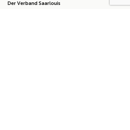
Der Verband Saarlouis
Pavillonstraße 12
66740 Saarlouis
+49 (0) 6831 460 614
info@derverbandsaarlouis.de
DER VERBAND
Über uns
Der Vorstand
Satzung
AKTUELLES