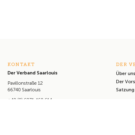
KONTAKT
DER V
Der Verband Saarlouis
Über un
Der Vor
Pavillonstraße 12
Satzung
66740 Saarlouis
+49 (0) 6831 460 614
info@derverbandsaarlouis.de