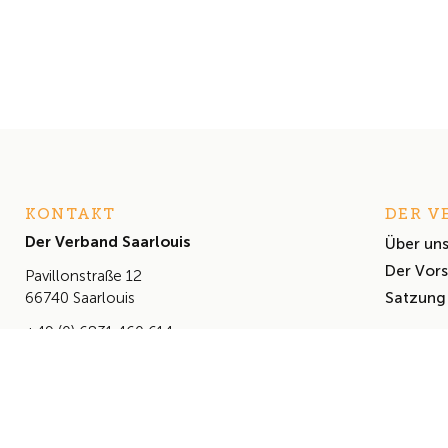
KONTAKT
DER V
Der Verband Saarlouis
Über un
Der Vor
Pavillonstraße 12
Satzung
66740 Saarlouis
+49 (0) 6831 460 614
info@derverbandsaarlouis.de