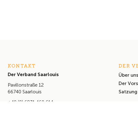
KONTAKT
DER V
Der Verband Saarlouis
Über un
Der Vor
Pavillonstraße 12
Satzung
66740 Saarlouis
+49 (0) 6831 460 614
info@derverbandsaarlouis.de