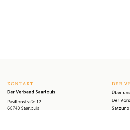
KONTAKT
DER V
Der Verband Saarlouis
Über un
Der Vor
Pavillonstraße 12
Satzung
66740 Saarlouis
+49 (0) 6831 460 614