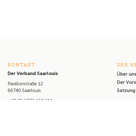
KONTAKT
DER V
Der Verband Saarlouis
Über un
Der Vor
Pavillonstraße 12
Satzung
66740 Saarlouis
+49 (0) 6831 460 614
info@derverbandsaarlouis.de