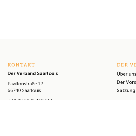
KONTAKT
DER V
Der Verband Saarlouis
Über un
Der Vor
Pavillonstraße 12
Satzung
66740 Saarlouis
+49 (0) 6831 460 614
info@derverbandsaarlouis.de