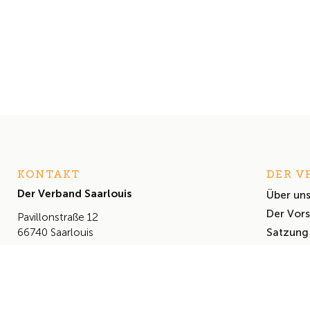
KONTAKT
DER V
Der Verband Saarlouis
Über un
Der Vor
Pavillonstraße 12
Satzung
66740 Saarlouis
+49 (0) 6831 460 614
info@derverbandsaarlouis.de