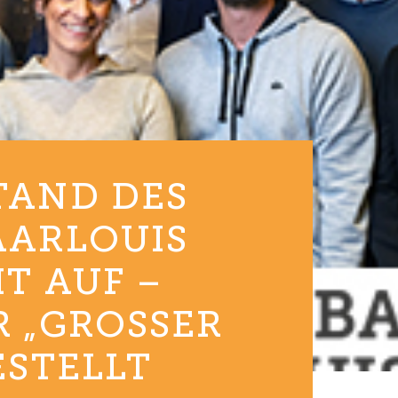
TAND DES
AARLOUIS
T AUF –
„GROSSER M
STELLT