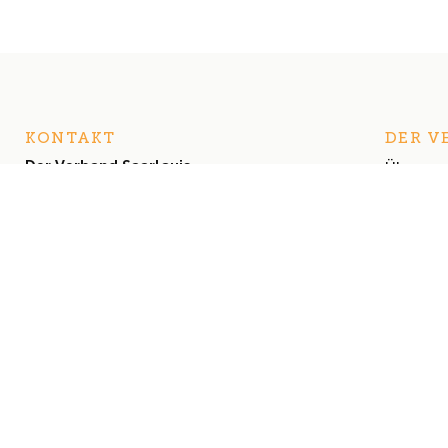
KONTAKT
DER V
Der Verband Saarlouis
Über un
Der Vor
Pavillonstraße 12
Satzung
66740 Saarlouis
+49 (0) 6831 460 614
info@derverbandsaarlouis.de