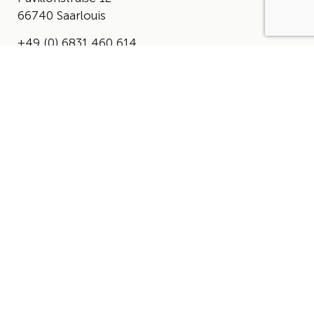
66740 Saarlouis
+49 (0) 6831 460 614
info@derverbandsaarlouis.de
DER VERBAND
Über uns
Der Vorstand
Satzung
AKTUELLES
Aktuelles
Events & Termine